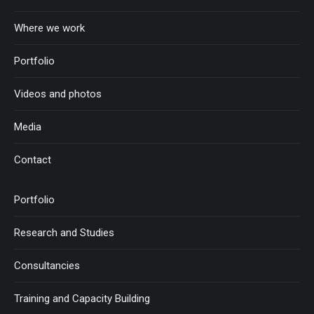
new
new
new
new
new
new
new
window
window
window
window
window
window
window
Where we work
Portfolio
Videos and photos
Media
Contact
Portfolio
Research and Studies
Consultancies
Training and Capacity Building