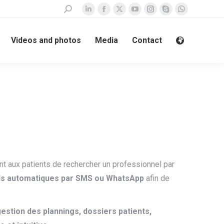
Search:
Linkedin
Facebook
X
YouTube
Instagram
Skype
Whatsapp
page
page
page
page
page
page
page
Videos and photos
Media
Contact
opens
opens
opens
opens
opens
opens
opens
in
in
in
in
in
in
in
new
new
new
new
new
new
new
window
window
window
window
window
window
window
t aux patients de rechercher un professionnel par
ls automatiques par SMS ou WhatsApp
afin de
estion des plannings, dossiers patients,