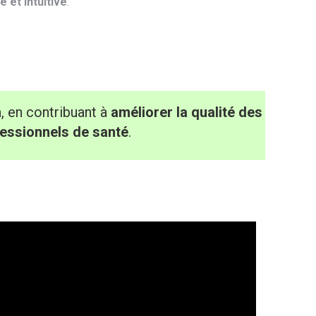
 et intuitive
.
n
, en contribuant à
améliorer la qualité des
fessionnels de santé
.