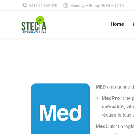
+216 71 809 473
Monday – Friday 08:30 – 17:30
Home
MED
ambitionne d’
MedPro
: une 
spécialité, vi
réduire le taux
MedLink
: un logi