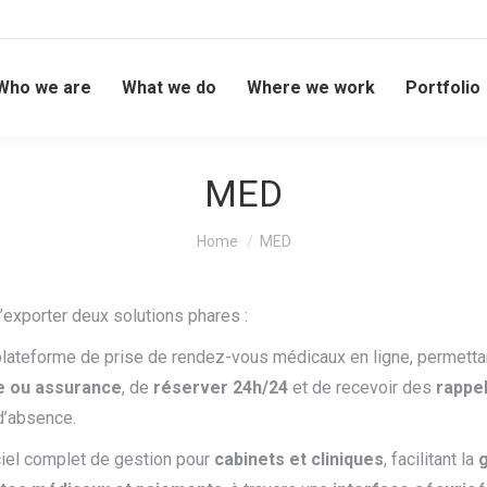
Who we are
What we do
Where we work
Portfolio
MED
You are here:
Home
MED
exporter deux solutions phares :
plateforme de prise de rendez-vous médicaux en ligne, permettan
lle ou assurance
, de
réserver 24h/24
et de recevoir des
rappe
 d’absence.
ciel complet de gestion pour
cabinets et cliniques
, facilitant la
g