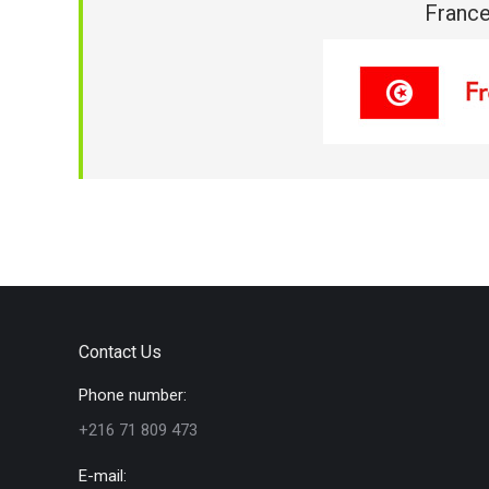
France
Contact Us
Phone number:
+216 71 809 473
E-mail: