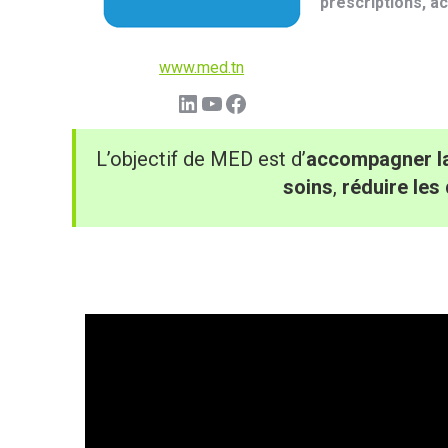
prescriptions, a
www.med.tn
LinkedIn
YouTube
Facebook
L’objectif de MED est d’
accompagner la 
soins
,
réduire les 