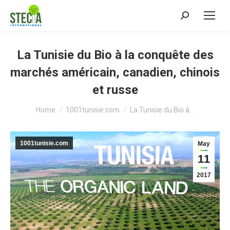
Search:
La Tunisie du Bio à la conquête des
marchés américain, canadien, chinois
et russe
You are here:
Home
1001tunisie.com
La Tunisie du Bio à…
1001tunisie.com
May
11
2017