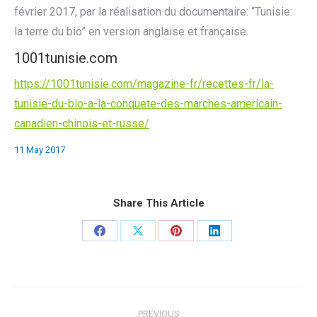
février 2017, par la réalisation du documentaire: “Tunisie:
la terre du bio” en version anglaise et française.
1001tunisie.com
https://1001tunisie.com/magazine-fr/recettes-fr/la-
tunisie-du-bio-a-la-conquete-des-marches-americain-
canadien-chinois-et-russe/
11 May 2017
Share This Article
Share
Share
Share
Share
on
on
on
on
Facebook
X
Pinterest
LinkedIn
Post
PREVIOUS