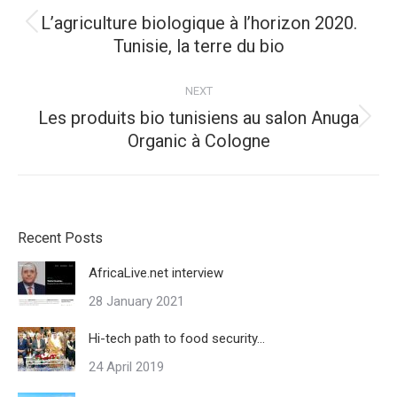
navigation
L’agriculture biologique à l’horizon 2020.
Previous
Tunisie, la terre du bio
post:
NEXT
Les produits bio tunisiens au salon Anuga
Next
Organic à Cologne
post:
Recent Posts
AfricaLive.net interview
28 January 2021
Hi-tech path to food security…
24 April 2019