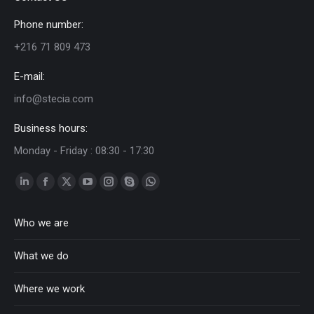
Phone number:
+216 71 809 473
E-mail:
info@stecia.com
Business hours:
Monday - Friday : 08:30 - 17:30
Linkedin
Facebook
Twitter
YouTube
Instagram
Skype
Whatsapp
page
page
page
page
page
page
page
Who we are
opens
opens
opens
opens
opens
opens
opens
in
in
in
in
in
in
in
What we do
new
new
new
new
new
new
new
window
window
window
window
window
window
window
Where we work